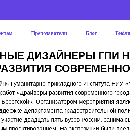
ентам
Преподаватели
Блог
Библи
ЫЕ ДИЗАЙНЕРЫ ГПИ НИ
РАЗВИТИЯ СОВРЕМЕННО
йн» Гуманитарно-прикладного института НИУ «
 работ «Драйверы развития современного города
 Брестской». Организатором мероприятия являе
держке Департамента градостроительной поли
 участие двадцать пять вузов России, занимаю
м проектированием. На экспозиции были пред