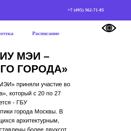
+7 (495) 362-71-85
отека
Расписание
У МЭИ –
ГО ГОРОДА»
МЭИ» приняли участие во
», который с 20 по 27
тся - ГБУ
тики города Москвы. В
щихся архитектурным,
ставлены более двухсот