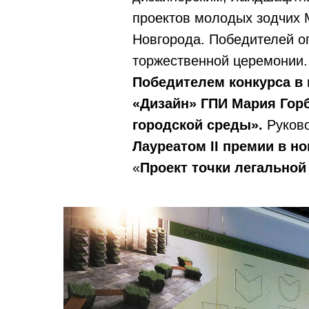
проектов молодых зодчих М
Новгорода. Победителей о
торжественной церемонии.
Победителем конкурса в 
«Дизайн» ГПИ Мария Гор
городской среды».
Руково
Лауреатом
II
премии в но
«
Проект точки легальной