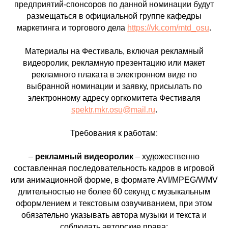
предприятий-спонсоров по данной номинации будут
размещаться в официальной группе кафедры
маркетинга и торгового дела
https://vk.com/mtd_osu
.
Материалы на Фестиваль, включая рекламный
видеоролик, рекламную презентацию или макет
рекламного плаката в электронном виде по
выбранной номинации и заявку, присылать по
электронному адресу оргкомитета Фестиваля
spektr
.
mkr
.
osu
@
mail
.
ru
.
Требования к работам:
–
рекламный видеоролик
– художественно
составленная последовательность кадров в игровой
или анимационной форме, в формате AVI/MPEG/WMV
длительностью не более 60 секунд с музыкальным
оформлением и текстовым озвучиванием, при этом
обязательно указывать автора музыки и текста и
соблюдать авторские права;