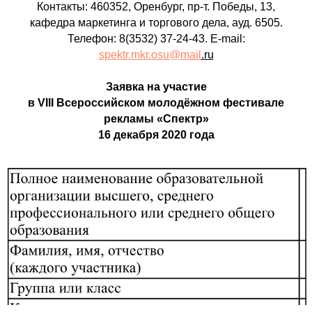
Контакты: 460352, Оренбург, пр-т. Победы, 13,
кафедра маркетинга и торгового дела, ауд. 6505.
Телефон: 8(3532) 37-24-43. Е-mail:
spektr
.
mkr
.
osu
@
mail
.ru
Заявка
на участие
в
VIII
Всероссийском молодёжном фестивале
рекламы «Спектр»
16
декабря
2020 года