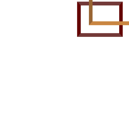
Отмечают День художника н
связаны с творчеством и 
ГПИ поздравляет всех с э
Благодарим за предостав