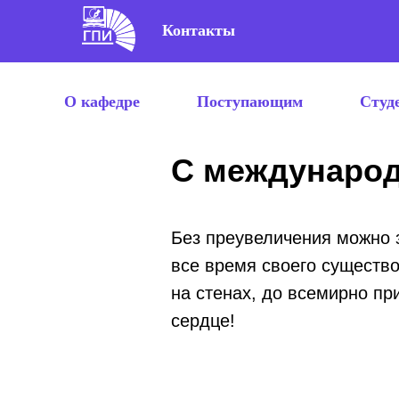
Контакты
О кафедре
Поступающим
Студ
С международ
Б
ез преувеличения можно 
все время своего существо
на стенах, до всемирно пр
сердце!