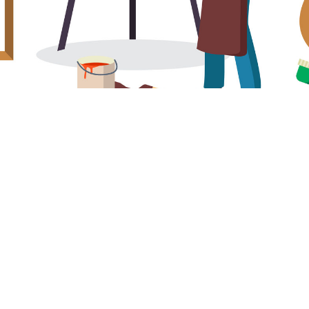
е только мастера живописи, но и все люди, ко
неравнодушны к прекрасному.
тим прекрасным праздником!
ленную иллюстрацию @macrovector